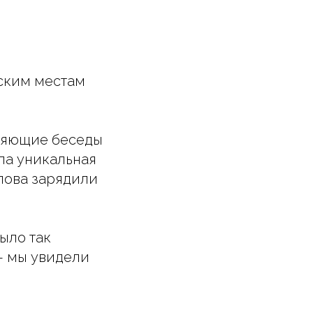
ским местам
ляющие беседы
ла уникальная
слова зарядили
было так
— мы увидели