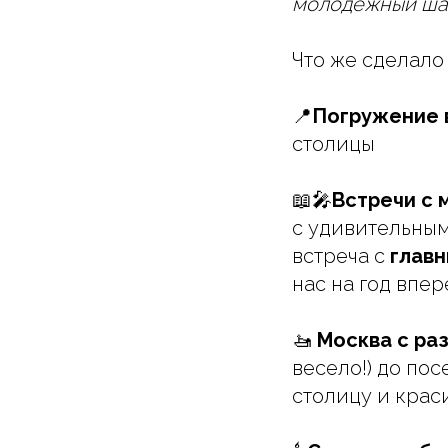
молодежный шаб
Что же сделало
📍
Погружение 
столицы
📖🎤
Встречи с 
с удивительным
встреча с
главн
нас на год впер
🚤
Москва с ра
весело!) до по
столицу и крас