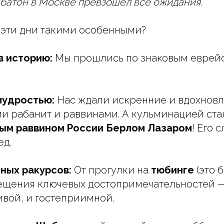
атон в Москве превзошел все ожидания.
 эти дни такими особенными?
в историю:
Мы прошлись по знаковым еврей
мудростью:
Нас ждали искренние и вдохнов
и рабанит и раввинами. А кульминацией ста
ым раввином России
Берлом Лазаром
! Его 
ед.
зных ракурсов:
От прогулки на
тюбинге
(это 
сещения ключевых достопримечательностей 
ивой, и гостеприимной.