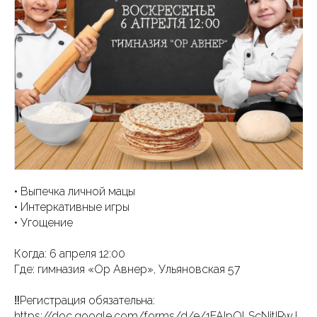
• Выпечка личной мацы
• Интеркативные игры
• Угощение
Когда: 6 апреля 12:00
Где: гимназия «Ор Авнер», Ульяновская 57
‼️Регистрация обязательна:
https://doc.google.com/forms/d/e/1FAIpQLScNitIPwJ