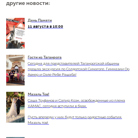
другие новости:
День Памяти
11 августа в 10:00
Гости из Таганрога
Сегодня для представителей Таганрогской общины
прошла экскурсия по Солдатской Синагоге, Гимназии Ор
Авнер и Оэле Ребе Рашаба!
Мазаль Тов!
Саша Труфанов и Сапир Коэн, освобожденные из плена
ХАМАС, сегодня вступили в брак.
Пусть впереди у них будут только радостные события.
Мазаль тов!