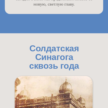
новую, светлую главу.
Солдатская
Синагога
сквозь года