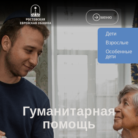
меню
Дети
Взрослые
Особенные
дети
Гуманитарная
помощь