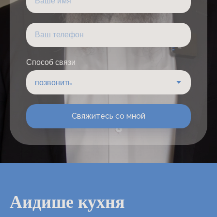
Способ связи
Свяжитесь со мной
Аидише кухня