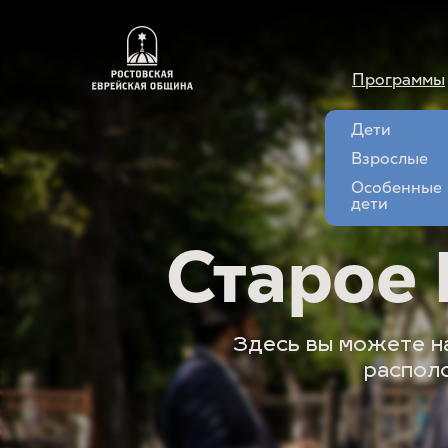
Программы
Дети
Взрослые
Особенные
дети
Старое
Здесь вы можете н
располо