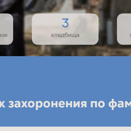
3
азе
кладбища
к захоронения по фа