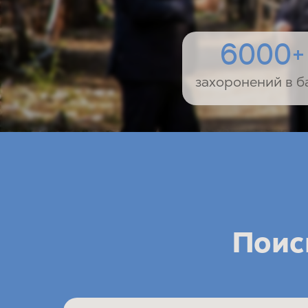
6000+
захоронений в б
Поис