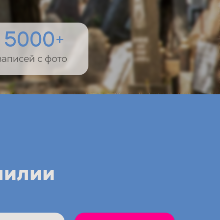
5000+
записей с фото
милии