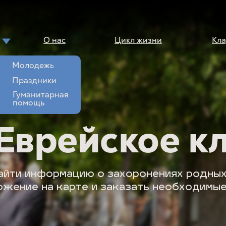
О нас
Цикл жизни
Кл
Молодежь
Праздники
Гуманитарная
помощь
 Еврейское к
айти информацию о захоронениях родных 
жение на карте и заказать необходимые