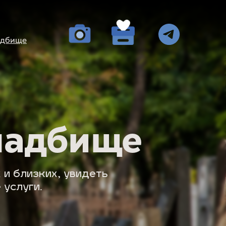
адбище
Поддержать
общину
ладбище
и близких, увидеть
 услуги.