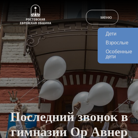
меню
Дети
Взрослые
Особенные
дети
Последний звонок в
гимназии Ор Авнер